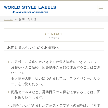
ホーム
お問い合わせ
ニュース
店舗一覧
CONTACT
お問い合わせ
店舗一覧トップ
スタイルポイント
お問い合わせいただくお客様へ
カラーフィールド
会社概要
クレデュプレ
採用情報
お客様にご提供いただきました個人情報につきましては、
お客様へのご連絡・回答以外の目的に使用することはござ
ダブルデイ
お問い合わせ
プライバシーポリシー
いません。
個人情報の取り扱いにつきましては「
プライバシーポリシ
アドレス
ー
」をご覧ください。
商品セールスなど、営業目的の内容を送信することは、固
くお断りいたします。
お寄せいただきましたご意見・ご要望への回答は、当社受